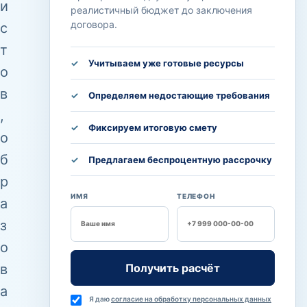
и
реалистичный бюджет до заключения
договора.
с
т
Учитываем уже готовые ресурсы
о
в
Определяем недостающие требования
,
Фиксируем итоговую смету
о
САЙТ
б
Предлагаем беспроцентную рассрочку
р
ИМЯ
ТЕЛЕФОН
а
з
о
Получить расчёт
в
а
Я даю
согласие на обработку персональных данных