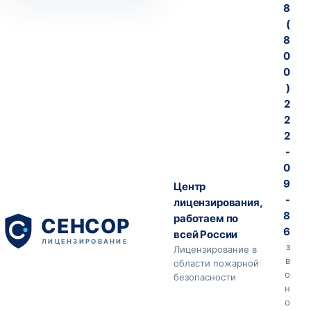
8
(
8
0
0
)
2
2
2
-
0
9
Центр
-
лицензирования,
8
работаем по
6
всей России
з
Лицензирование в
в
области пожарной
о
безопасности
н
о