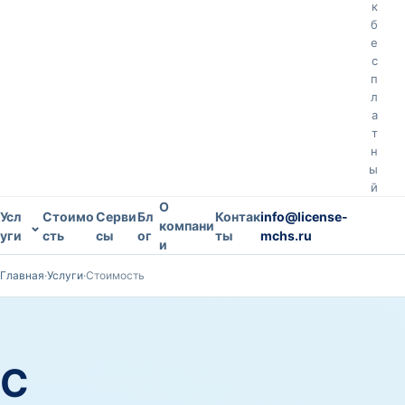
к
б
е
с
п
л
а
т
н
ы
й
О
Усл
Стоимо
Серви
Бл
Контак
info@license-
⌄
компани
уги
сть
сы
ог
ты
mchs.ru
и
Главная
·
Услуги
·
Стоимость
С